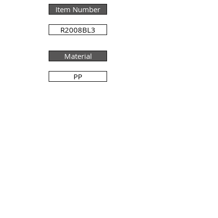
Item Number
R2008BL3
Material
PP
Pc/Pallet DK
4800
Pc/Box DK
350
Pc/Pallet Export
4800